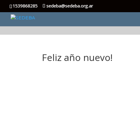
1539868285
sedeba@sedeba.org.ar
Feliz año nuevo!